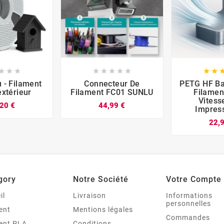


















 - Filament
Connecteur De
PETG HF B
extérieur
Filament FC01 SUNLU
Filamen
Vitess
20 €
44,99 €
Impres
22,
gory
Notre Société
Votre Compte
il
Livraison
Informations
personnelles
ent
Mentions légales
Commandes
ent PLA
Conditions