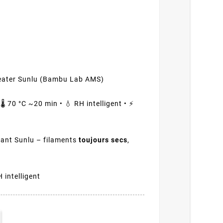
eater Sunlu (Bambu Lab AMS)
 🌡️ 70 °C ~20 min • 💧 RH intelligent • ⚡
fant Sunlu – filaments
toujours secs
,
H intelligent