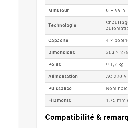
Minuteur
0 – 99 h
Chauffage
Technologie
automati
Capacité
4 × bobi
Dimensions
363 × 27
Poids
≈ 1,7 kg
Alimentation
AC 220 V
Puissance
Nominale 
Filaments
1,75 mm (
Compatibilité & remar