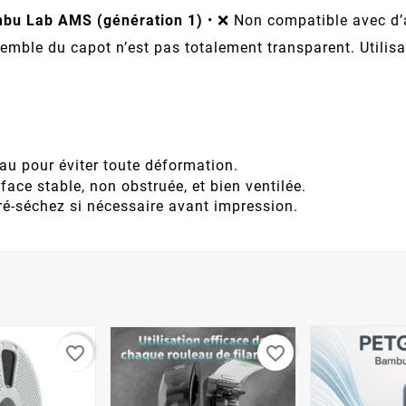
bu Lab AMS (génération 1)
• ❌ Non compatible avec d’
’ensemble du capot n’est pas totalement transparent. Util
au pour éviter toute déformation.
face stable, non obstruée, et bien ventilée.
ré-séchez si nécessaire avant impression.
favorite_border
favorite_border