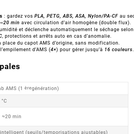
s
: gardez vos
PLA, PETG, ABS, ASA, Nylon/PA-CF
au sec
 ~20 min
avec circulation d’air homogène (double flux).
’humidité et déclenche automatiquement le séchage selon
C
, protections et arrêts auto en cas d’anomalie.
a place du capot AMS d’origine, sans modification.
 l’empilement d’AMS (
4×
) pour gérer jusqu’à
16 couleurs
ipales
ère
ab AMS (1
génération)
 °C
n ≈20 min
ntelligent (seuils/temporisations ajustables)