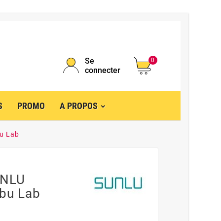
Se
0
connecter
S
PROMO
A PROPOS
u Lab
UNLU
bu Lab