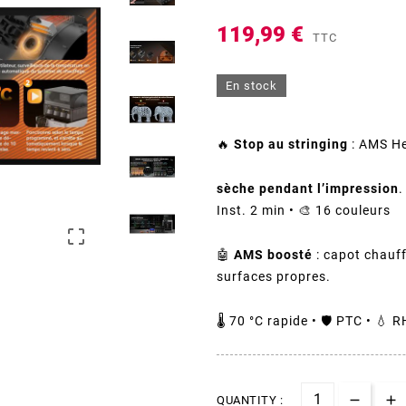
119,99 €
TTC
En stock
🔥
Stop au stringing
: AMS H
sèche pendant l’impression
.
Inst. 2 min • 🎨 16 couleurs

🤖
AMS boosté
: capot chauf
surfaces propres.
🌡️ 70 °C rapide • 🛡️ PTC • 💧 R
QUANTITY :