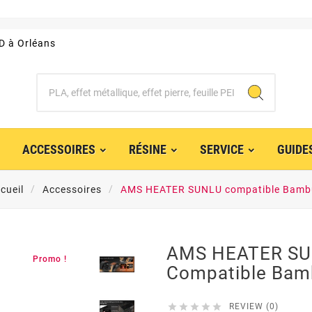
3D à Orléans
ACCESSOIRES
RÉSINE
SERVICE
GUIDE
cueil
Accessoires
AMS HEATER SUNLU compatible Bamb
AMS HEATER S
Promo !
Compatible Bam





REVIEW (0)