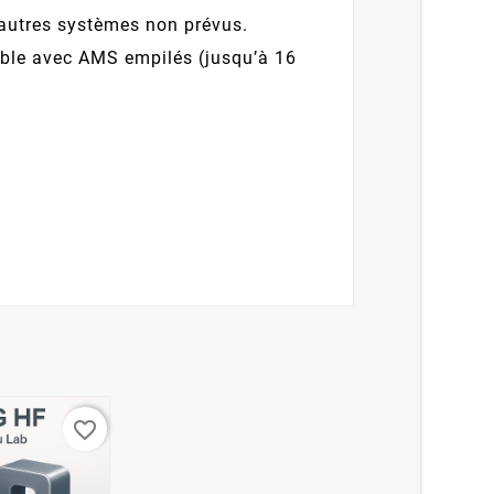
autres systèmes non prévus.
isable avec AMS empilés (jusqu’à 16
favorite_border