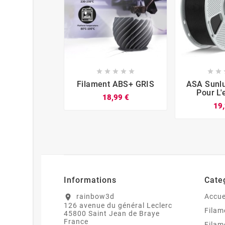













Filament ABS+ GRIS
ASA Sunlu
Pour L'
18,99 €
19,
Informations
Cate
rainbow3d
Accue
location_on
126 avenue du général Leclerc
Filam
45800 Saint Jean de Braye
France
Filam