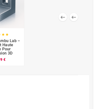







ambu Lab –
t Haute
e Pour
sion 3D
99 €