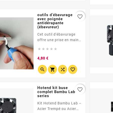
Compatible Ender 3,
Sovol, Artillery &amp;
plus.
outils d'ébavurage
favorite_border
avec poignée
antidérapante
(ébavureur)
Cet outil d'ébavurage
offre une prise en main
confortable et sûre. <li...





Prix
4,80 €




Hotend kit buse
favorite_border
complet Bambu Lab X1
series
Kit Hotend Bambu Lab –
Acier Trempé ou Acier