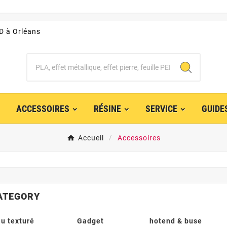
3D à Orléans
ACCESSOIRES
RÉSINE
SERVICE
GUIDE
Accueil
Accessoires
ATEGORY
u texturé
Gadget
hotend & buse