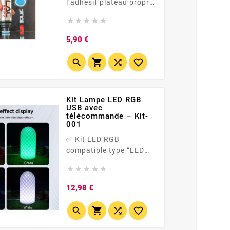
l’adhésif plateau propre
et précis pour sécuriser





ta première couche. ...
Prix
5,90 €




Kit Lampe LED RGB
USB avec
télécommande – Kit-
001
✅ Kit LED RGB
compatible type “LED
Lamp Kit-001” (version





non officielle ) 🎛️
Télécommande : choix
Prix
12,98 €
des couleurs + effets +
intensité 🔌...



