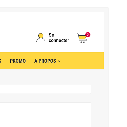
Se
0
connecter
S
PROMO
A PROPOS