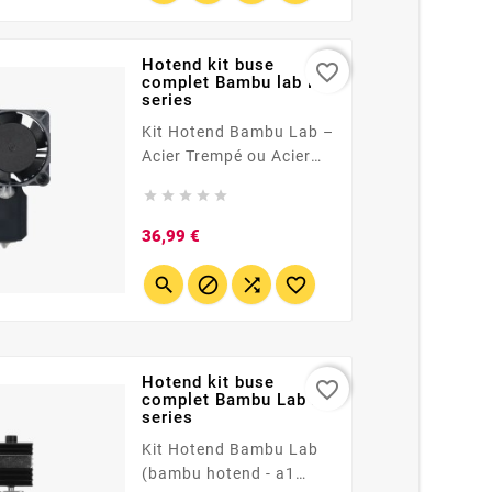
adhérence, retrait
facilité des
impressions,...
Hotend kit buse
favorite_border
complet Bambu lab P1
series
Kit Hotend Bambu Lab –
Acier Trempé ou Acier
Inoxydable (0.2 / 0.4 /





0.6 / 0.8 mm)** Hotend
haute qualité
Prix
36,99 €
compatible Bambu Lab,
disponible en plusieurs




diamètres et matériaux.
👉 Choisissez l’acier
trempé pour les
filaments abrasifs, ou
Hotend kit buse
favorite_border
l’acier inoxydable pour
complet Bambu Lab A1
series
une impression
alimentaire ou sans
Kit Hotend Bambu Lab
laiton. Précision,
(bambu hotend - a1