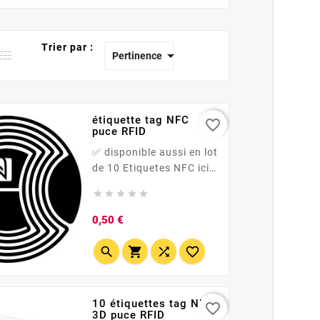
Trier par :

Pertinence
étiquette tag NFC
favorite_border
puce RFID
✅ disponible aussi en lot
de 10 Etiquetes NFC ici
ou de lot 60 étiquetes





NFC ici 📶 Étiquette NFC
13,56 MHz <strong...
Prix
0,50 €




10 étiquettes tag NFC
favorite_border
3D puce RFID