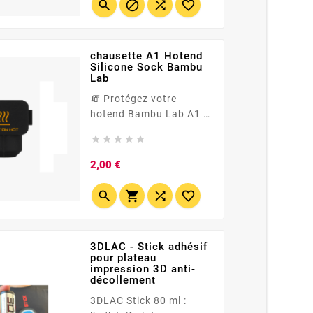
Compatible H2D &amp;




H2D Laser. <div
style="font-
family:Inter,...
chausette A1 Hotend
Silicone Sock Bambu
Lab
🧯 Protégez votre
hotend Bambu Lab A1 /
A1 mini avec cette





chaussette en silicone
haute température
Prix
2,00 €
(jusqu'à 300 °C). 🌡️
Température plus stable




= extrusion plus
régulière et meilleure
qualité d'impression. 🧽
3DLAC - Stick adhésif
Limite l’adhérence du
pour plateau
filament sur le bloc...
impression 3D anti-
décollement
3DLAC Stick 80 ml :