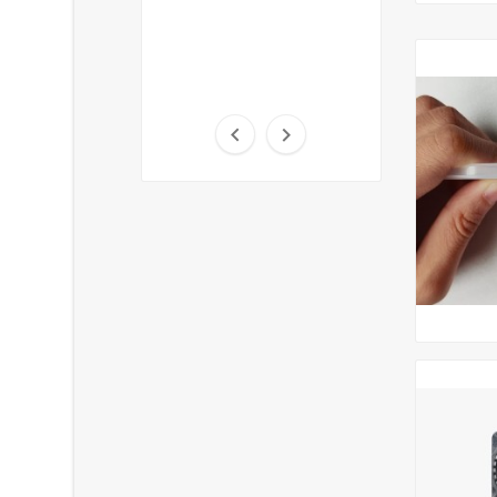
du verre

