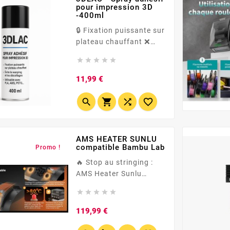
pour impression 3D
-400ml
🔒 Fixation puissante sur
plateau chauffant ❌
Adieu le warping et les





décollages 🔁 Utilisable
avec PLA, ABS, PETG et
Prix
11,99 €
bien d'autres ♻️ Inodore,
sans résidus, facile à




nettoyer
AMS HEATER SUNLU
compatible Bambu Lab
Promo !
🔥 Stop au stringing :
AMS Heater Sunlu
(Bambu Lab AMS) sèche





pendant l’impression . 🌡️
70 °C ~20 min • 💧 RH
Prix
119,99 €
intelligent • ⚡ Inst. 2 min