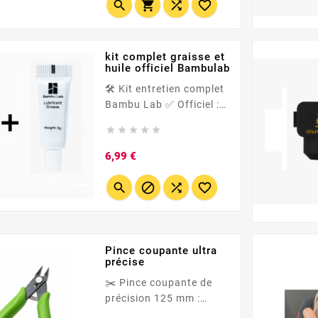
• 🎨 16 couleurs 🤖 AMS




boosté : capot
chauffant Sunlu –
filaments toujours secs ,
kit complet graisse et
surfaces propres. 🌡️ 70
huile officiel Bambulab
°C rapide • 🛡️...
🛠️ Kit entretien complet
Bambu Lab ✅ Officiel :
huile &amp; graisse





Bambu Lab 🧴 Contenu :
1 flacon d’huile 3 g + 1
Prix
6,99 €
flacont de graisse 3 g 🎯
Usage : axes, tiges




lisses, vis/écrous,
chariots 🔄...
Pince coupante ultra
précise
✂️ Pince coupante de
précision 125 mm :
l’outil parfait pour des