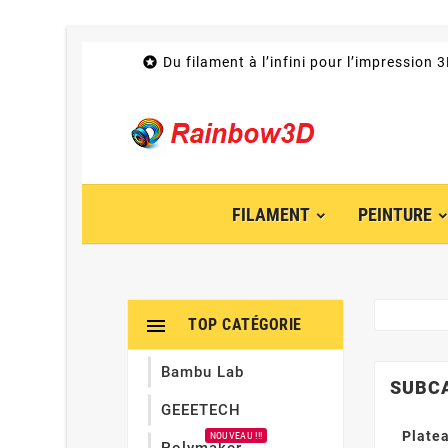

Du filament à l’infini pour l’impression 
FILAMENT
PEINTURE

TOP CATÉGORIE
Bambu Lab
SUBC
GEEETECH
Platea
NOUVEAU !!!