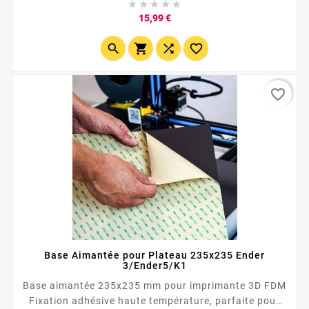





retrait facile à froid, durabilité accrue. Compatible
Prix
15,99 €
Ender 3, Sovol, Artillery &amp; plus.




favorite_border
Base Aimantée pour Plateau 235x235 Ender
3/Ender5/K1
Base aimantée 235x235 mm pour imprimante 3D FDM
Fixation adhésive haute température, parfaite pour