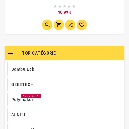
accueillir une surface flexible type PEI. Excellente





adhérence, retrait facilité des impressions,...
Prix
10,99 €





TOP CATÉGORIE
Bambu Lab
GEEETECH
NOUVEAU !!!
Polymaker
SUNLU