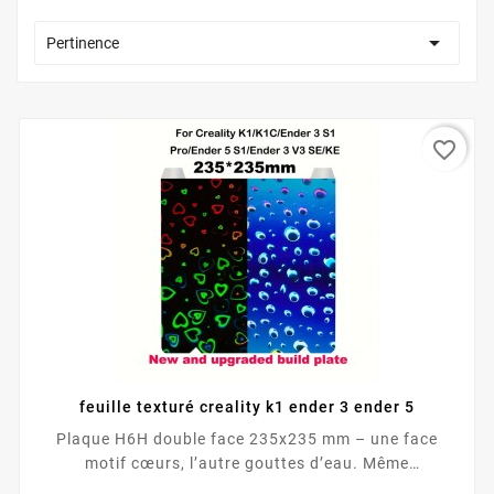

Pertinence
favorite_border
feuille texturé creality k1 ender 3 ender 5
Plaque H6H double face 235x235 mm – une face
motif cœurs, l’autre gouttes d’eau. Même
performance sur chaque face : forte adhérence,