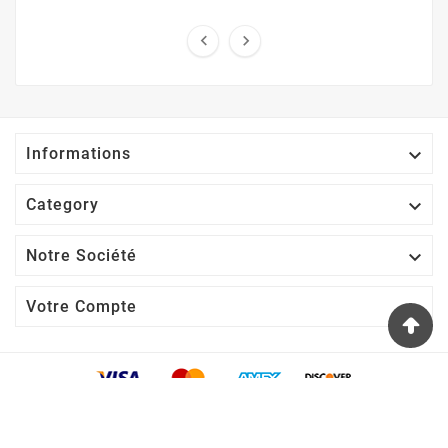



Informations

Category

Notre Société

Votre Compte
L’impression 3D À Orléans, Réinventée Rainbow3D