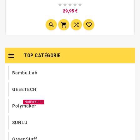
pendant l’impression pour créer un rendu plus naturel





qu’une couleur bois uniforme. Son aspect mat et ses
Prix
29,95 €
transitions douces rappellent les nuances du bois,
sans dépendre de particules...





TOP CATÉGORIE
Bambu Lab
GEEETECH
NOUVEAU !!!
Polymaker
SUNLU
GreenStuff