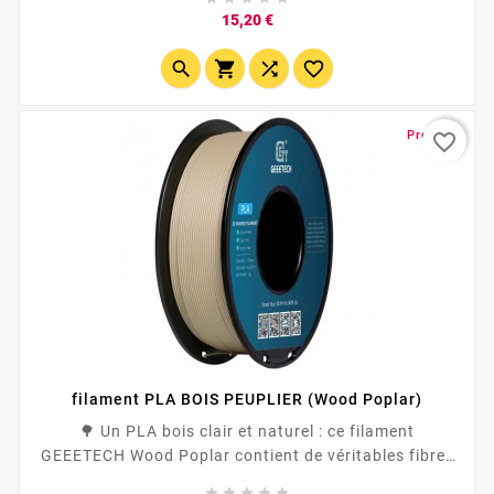
. Compatible avec toutes les imprimantes 3D , y
Prix
15,20 €
compris Bambulab , Anycubic , Creality , et les
systèmes...




Promo !
favorite_border
filament PLA BOIS PEUPLIER (Wood Poplar)
🌳 Un PLA bois clair et naturel : ce filament
GEEETECH Wood Poplar contient de véritables fibres
de bois pour obtenir un rendu proche d’un objet




