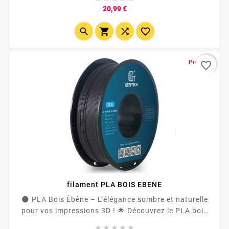
un rendu visuel authentique, une texture légèrement
Prix
20,99 €
granuleuse et un parfum boisé subtil lors de
l'impression. Compatible avec la majorité des




imprimantes 3D FDM, il combine esthétique,...
Promo !
favorite_border
filament PLA BOIS EBENE
🌑 PLA Bois Ébène – L’élégance sombre et naturelle
pour vos impressions 3D ! 🌟 Découvrez le PLA bois
ébène , un filament enrichi de véritables fibres de bois




