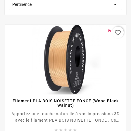

Pertinence
Promo !
favorite_border
Filament PLA BOIS NOISETTE FONCE (Wood Black
Walnut)
Apportez une touche naturelle à vos impressions 3D
avec le filament PLA BOIS NOISETTE FONCÉ . Ce
filament PLA enrichi de fibres de bois véritable offre




