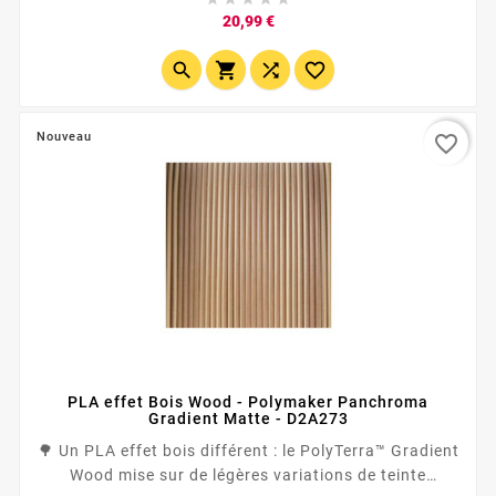
sculpté ou travaillé dans une matière boisée. Sa
Prix
20,99 €
teinte peuplier, plus claire que les PLA bois foncés,
convient parfaitement aux objets...




Nouveau
favorite_border
PLA effet Bois Wood - Polymaker Panchroma
Gradient Matte - D2A273
🌳 Un PLA effet bois différent : le PolyTerra™ Gradient
Wood mise sur de légères variations de teinte