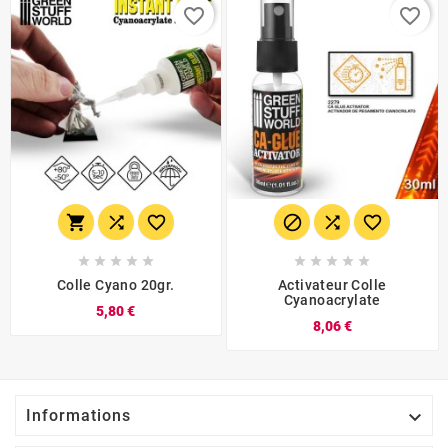
favorite_border
favorite_border
















Colle Cyano 20gr.
Activateur Colle
Cyanoacrylate
5,80 €
8,06 €

Informations