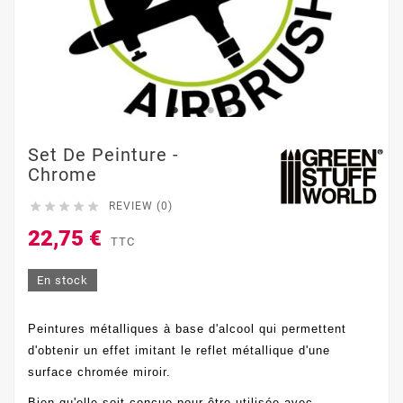
Set De Peinture -
Chrome





REVIEW (0)
22,75 €
TTC
En stock
Peintures métalliques à base d'alcool qui permettent
d'obtenir un effet imitant le reflet métallique d'une
surface chromée miroir.
Bien qu'elle soit conçue pour être utilisée avec