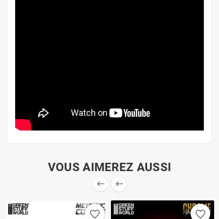
VOUS AIMEREZ AUSSI


favorite_border
favorite_border