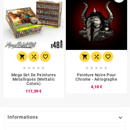
















Mega Set De Peintures
Peinture Noire Pour
Metalliques (Mettalic
Chrome - Aérographe
Colors)
4,10 €
117,39 €

Informations