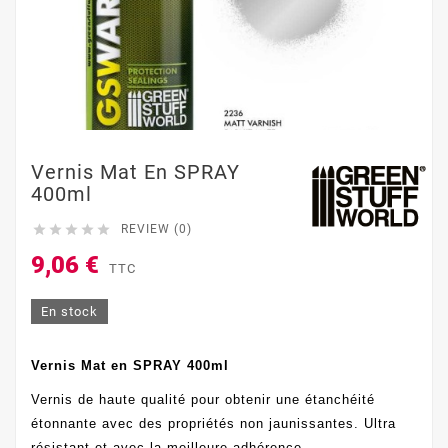
Vernis Mat En SPRAY
400ml





REVIEW (0)
9,06 €
TTC
En stock
Vernis Mat en SPRAY 400ml
Vernis de haute qualité pour obtenir une étanchéité
étonnante avec des propriétés non jaunissantes. Ultra
résistant et avec la meilleure adhérence.