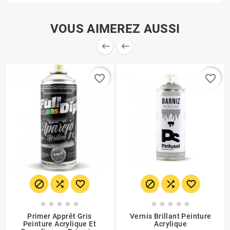
VOUS AIMEREZ AUSSI


favorite_border
favorite_border
















Primer Apprêt Gris
Vernis Brillant Peinture
Peinture Acrylique Et
Acrylique