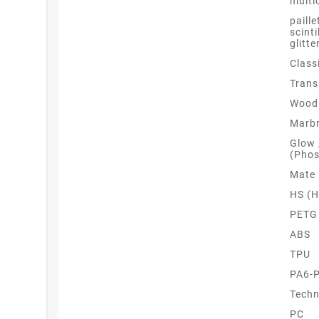
multi
paille
scinti
glitte
Class
Trans
Wood 
Marb
Glow
(Phos
Mate
HS (H
PETG
ABS
TPU
PA6-
Techn
PC