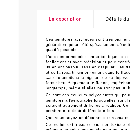
La description
Détails du
Ces peintures acryliques sont très pigmenté
génération qui ont été spécialement sélect
qualité possible.
L'une des principales caractéristiques de c
facilement et avec précision et pour contrô
ils en ont besoin, sans en gaspiller. Les
et de la répartir uniformément dans le flac
car elle empêche le pigment de se déposer 
ferme hermétiquement le flacon, empêchant l
longtemps, même si elles ne sont pas util
Ce sont des couleurs polyvalentes qui peuv
peintures à l'aérographe lorsqu'elles sont
seraient autrement difficiles à réaliser. 
peinture et obtenir différents effets.
Que vous soyez un débutant ou un amateur 
Ce produit est à base d'eau, non toxique et 
mélange en acier inoxydable pour assurer u