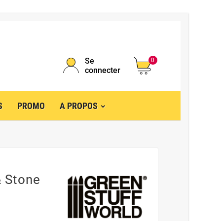
Se
0
connecter
S
PROMO
A PROPOS
& Stone