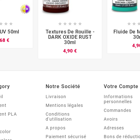


















 UV 50ml
Textures De Rouille -
Fluide De 
DARK OXIDE RUST
30
68 €
30ml
4,9
4,90 €
gory
Notre Société
Votre Compte
il
Livraison
Informations
personnelles
ent
Mentions légales
Commandes
ent PLA
Conditions
d'utilisation
Avoirs
A propos
Adresses
color
Paiement sécurisé
Bons de réducti