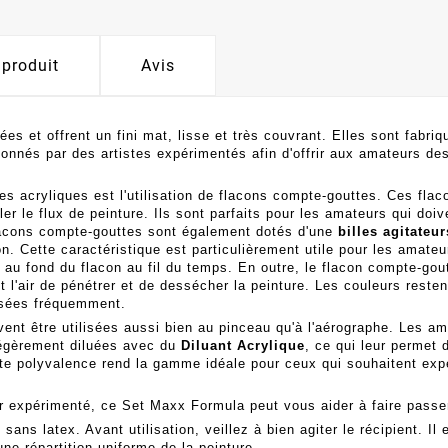
 produit
Avis
es et offrent un fini mat, lisse et très couvrant. Elles sont fabri
ionnés par des artistes expérimentés afin d'offrir aux amateurs des
es acryliques est l'utilisation de flacons compte-gouttes. Ces flac
ler le flux de peinture. Ils sont parfaits pour les amateurs qui doi
 flacons compte-gouttes sont également dotés d'une
billes agitateur
on. Cette caractéristique est particulièrement utile pour les amateu
au fond du flacon au fil du temps. En outre, le flacon compte-gou
'air de pénétrer et de dessécher la peinture. Les couleurs restent
isées fréquemment.
ent être utilisées aussi bien au pinceau qu'à l'aérographe. Les a
 légèrement diluées avec du
Diluant Acrylique
, ce qui leur permet d
Cette polyvalence rend la gamme idéale pour ceux qui souhaitent ex
expérimenté, ce Set Maxx Formula peut vous aider à faire passer 
sans latex. Avant utilisation, veillez à bien agiter le récipient. I
ne répartition uniforme de la peinture.