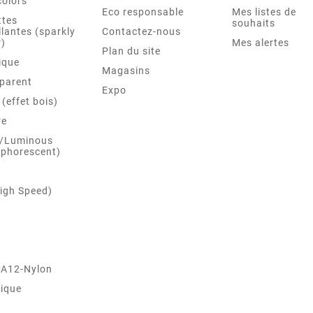
colors
Eco responsable
Mes listes de
ttes
souhaits
llantes (sparkly
Contactez-nous
r)
Mes alertes
Plan du site
ique
Magasins
parent
Expo
(effet bois)
re
 /Luminous
phorescent)
igh Speed)
PA12-Nylon
ique