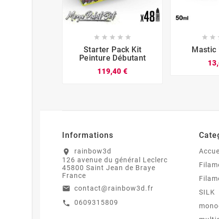













Starter Pack Kit
Mastic
Peinture Débutant
13,
119,40 €
Informations
Cate
rainbow3d
Accue
location_on
126 avenue du général Leclerc
Filam
45800 Saint Jean de Braye
France
Filam
contact@rainbow3d.fr
email
SILK
0609315809
call
mono