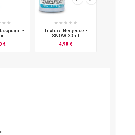














Masquage -
Texture Neigeuse -
ml
SNOW 30ml
0 €
4,90 €
on