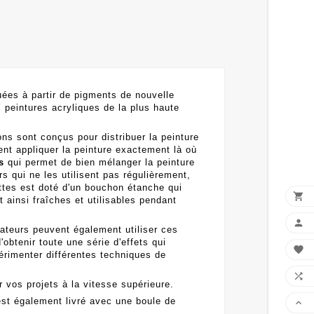
quées à partir de pigments de nouvelle
 peintures acryliques de la plus haute
ons sont conçus pour distribuer la peinture
vent appliquer la peinture exactement là où
s
qui permet de bien mélanger la peinture
rs qui ne les utilisent pas régulièrement,
ttes est doté d'un bouchon étanche qui

 ainsi fraîches et utilisables pendant

mateurs peuvent également utiliser ces
'obtenir toute une série d'effets qui

périmenter différentes techniques de

vos projets à la vitesse supérieure.
l est également livré avec une boule de
