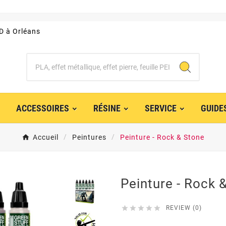
3D à Orléans
ACCESSOIRES
RÉSINE
SERVICE
GUIDE
Accueil
Peintures
Peinture - Rock & Stone
Peinture - Rock 





REVIEW (0)