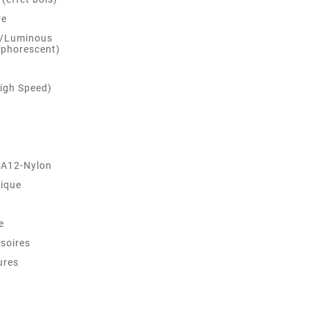
re
 /Luminous
phorescent)
igh Speed)
PA12-Nylon
ique
e
soires
ures