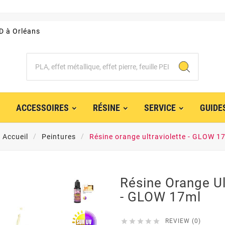
3D à Orléans
ACCESSOIRES
RÉSINE
SERVICE
GUIDE
Accueil
Peintures
Résine orange ultraviolette - GLOW 1
Résine Orange Ul
- GLOW 17ml





REVIEW (0)