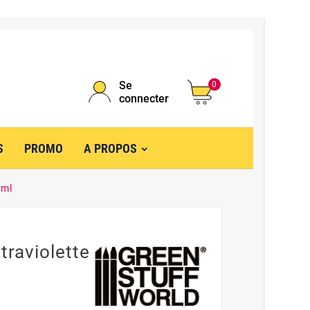
Se
0
connecter
S
PROMO
A PROPOS
7ml
traviolette