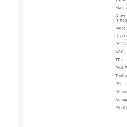
Marb
Glow
(Phos
Mate
HS (H
PETG
ABS
TPU
PA6-
Techn
PC
Résin
Acces
Peint