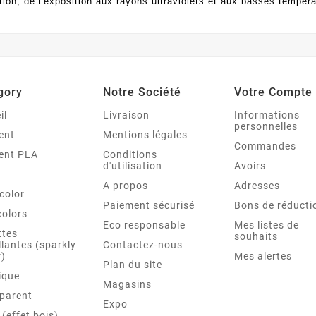
tion, de l'exposition aux rayons ultraviolets et aux basses tempéra
gory
Notre Société
Votre Compte
il
Livraison
Informations
personnelles
ent
Mentions légales
Commandes
ent PLA
Conditions
d'utilisation
Avoirs
A propos
Adresses
color
Paiement sécurisé
Bons de réducti
colors
Eco responsable
Mes listes de
ttes
souhaits
llantes (sparkly
Contactez-nous
r)
Mes alertes
Plan du site
ique
Magasins
parent
Expo
(effet bois)