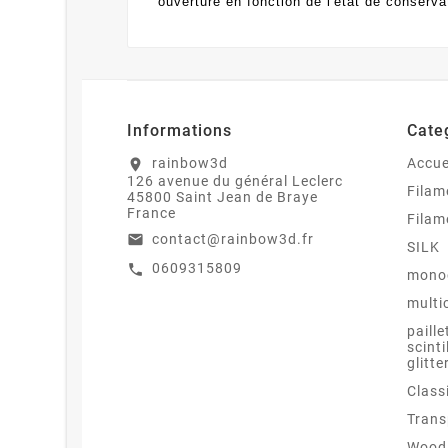
ouverture en fonction de l'état de conserva
Informations
Cate
rainbow3d
Accue
location_on
126 avenue du général Leclerc
Filam
45800 Saint Jean de Braye
France
Filam
contact@rainbow3d.fr
email
SILK
0609315809
call
mono
multi
paille
scinti
glitte
Class
Trans
Wood 