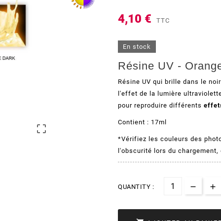
4,10 €
TTC
En stock
Résine UV - Orang
Résine UV
qui brille dans le no
l'effet de la lumière ultraviolet
pour reproduire différents
effet
Contient : 17ml

*Vérifiez les couleurs des phot
l'obscurité lors du chargement, 
QUANTITY :