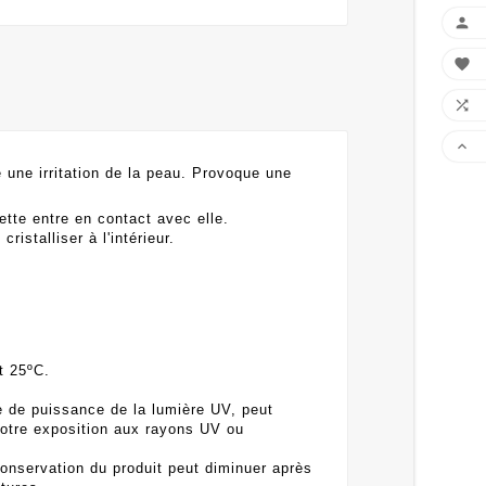




 une irritation de la peau. Provoque une
ette entre en contact avec elle.
ristalliser à l'intérieur.
t 25ºC.
e de puissance de la lumière UV, peut
votre exposition aux rayons UV ou
onservation du produit peut diminuer après