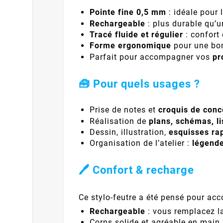
Pointe fine 0,5 mm
: idéale pour 
Rechargeable
: plus durable qu’u
Tracé fluide et régulier
: confort 
Forme ergonomique
pour une bon
Parfait pour accompagner vos
pr
🧰 Pour quels usages ?
Prise de notes et
croquis de conc
Réalisation de
plans, schémas, li
Dessin, illustration,
esquisses ra
Organisation de l’atelier :
légende
🖊️ Confort & recharge
Ce stylo-feutre a été pensé pour acc
Rechargeable
: vous remplacez la 
Corps solide et agréable en main