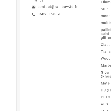
France
Filam
contact@rainbow3d.fr
email
SILK
0609315809
call
mono
multi
paille
scinti
glitte
Class
Trans
Wood 
Marb
Glow
(Phos
Mate
HS (H
PETG
ABS
TPU