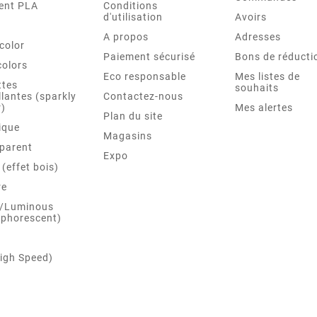
ent PLA
Conditions
d'utilisation
Avoirs
A propos
Adresses
color
Paiement sécurisé
Bons de réducti
colors
Eco responsable
Mes listes de
ttes
souhaits
llantes (sparkly
Contactez-nous
r)
Mes alertes
Plan du site
ique
Magasins
parent
Expo
(effet bois)
re
 /Luminous
phorescent)
igh Speed)