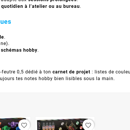
e
quotidien à l’atelier ou au bureau
.
ques
le
.
ine).
s, schémas hobby
.
-feutre 0,5 dédié à ton
carnet de projet
: listes de coule
ujours tes notes hobby bien lisibles sous la main.
favorite_border
favorite_border