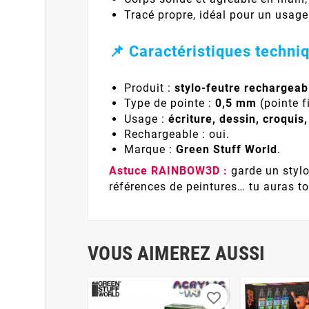
Tracé propre, idéal pour un usag
📌 Caractéristiques techni
Produit :
stylo-feutre rechargeab
Type de pointe :
0,5 mm
(pointe f
Usage :
écriture, dessin, croqui
Rechargeable : oui.
Marque :
Green Stuff World
.
Astuce RAINBOW3D :
garde un stylo
références de peintures… tu auras to
VOUS AIMEREZ AUSSI
favorite_border