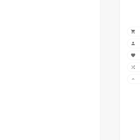




