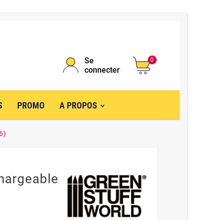
Se
0
connecter
S
PROMO
A PROPOS
6)
chargeable