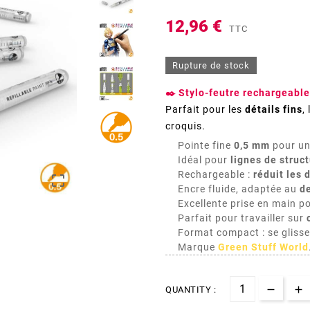
12,96 €
TTC
Rupture de stock
✒️ Stylo-feutre rechargeable
Parfait pour les
détails fins
,
croquis.
Pointe fine
0,5 mm
pour un 
Idéal pour
lignes de struct
Rechargeable :
réduit les 

Encre fluide, adaptée au
d
Excellente prise en main p
Parfait pour travailler sur
Format compact : se glisse
Marque
Green Stuff World
QUANTITY :