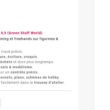
 0,5 (Green Stuff World)
 lining et freehands sur figurines &
tracé précis.
ure, écriture, croquis
.
déchets
et dure plus longtemps.
essin & modélisme
.
our un
contrôle précis
.
carnets, plans, schémas de hobby
.
 facilement dans la
trousse d’atelier
.
.