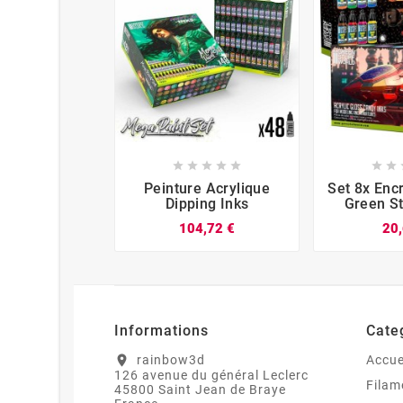













Peinture Acrylique
Set 8x Enc
Dipping Inks
Green St
104,72 €
20,
Informations
Cate
rainbow3d
Accue
location_on
126 avenue du général Leclerc
Filam
45800 Saint Jean de Braye