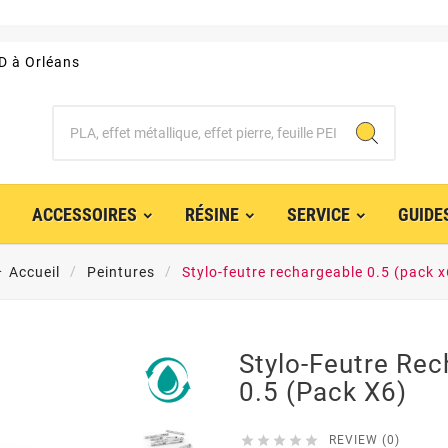
3D à Orléans
ACCESSOIRES
RÉSINE
SERVICE
GUIDE
Accueil
Peintures
Stylo-feutre rechargeable 0.5 (pack x
Stylo-Feutre Re
0.5 (pack X6)





REVIEW (0)