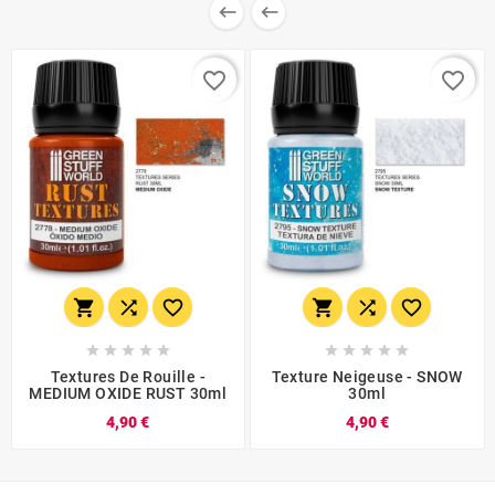


favorite_border
favorite_border
















Textures De Rouille -
Texture Neigeuse - SNOW
MEDIUM OXIDE RUST 30ml
30ml
4,90 €
4,90 €