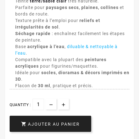
Teinte
terre/sable clair
très naturelle.
Parfaite pour
paysages secs, plaines, collines
et
bords de route.
Texture prête à l’emploi pour
reliefs et
irrégularités de sol
.
Séchage rapide
: enchaînez facilement les étapes
de peinture.
Base
acrylique à l’eau
,
diluable & nettoyable à
l’eau
.
Compatible avec la plupart des
peintures
acryliques
pour figurines/maquettes.
Idéale pour
socles, dioramas & décors imprimés en
3D
.
Flacon de
30 ml
, pratique et précis.
QUANTITY :

AJOUTER AU PANIER