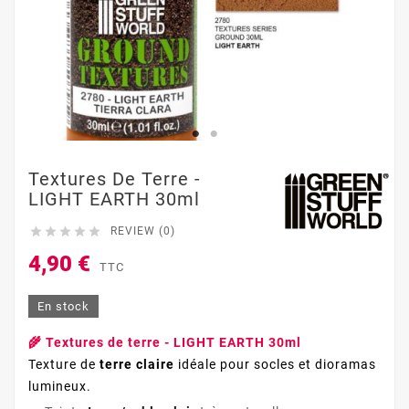
Textures De Terre -
LIGHT EARTH 30ml





REVIEW (0)
4,90 €
TTC
En stock
🌾 Textures de terre - LIGHT EARTH 30ml
Texture de
terre claire
idéale pour socles et dioramas
lumineux.