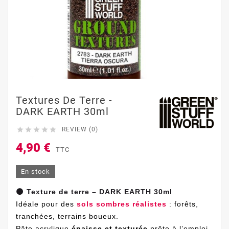
Textures De Terre -
DARK EARTH 30ml





REVIEW (0)
4,90 €
TTC
En stock
🌑 Texture de terre – DARK EARTH 30ml
Idéale pour des
sols sombres réalistes
: forêts,
tranchées, terrains boueux.
Pâte acrylique
épaisse et texturée
prête à l’emploi.