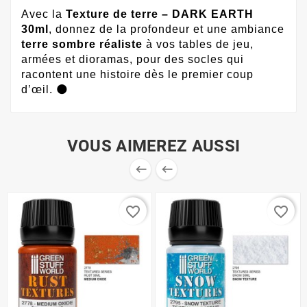
Avec la
Texture de terre – DARK EARTH
30ml
, donnez de la profondeur et une ambiance
terre sombre réaliste
à vos tables de jeu,
armées et dioramas, pour des socles qui
racontent une histoire dès le premier coup
d’œil. 🌑
VOUS AIMEREZ AUSSI


favorite_border
favorite_border