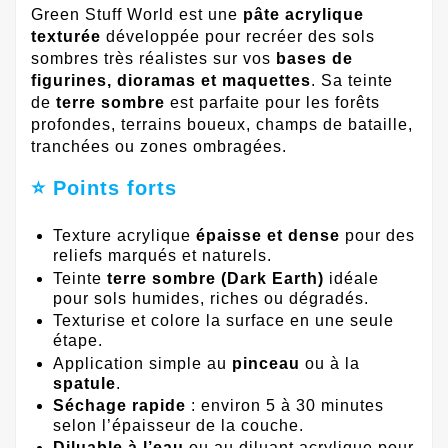
Green Stuff World est une
pâte acrylique
texturée
développée pour recréer des sols
sombres très réalistes sur vos
bases de
figurines, dioramas et maquettes
. Sa teinte
de
terre sombre
est parfaite pour les forêts
profondes, terrains boueux, champs de bataille,
tranchées ou zones ombragées.
⭐ Points forts
Texture acrylique
épaisse et dense
pour des
reliefs marqués et naturels.
Teinte
terre sombre (Dark Earth)
idéale
pour sols humides, riches ou dégradés.
Texturise et colore la surface en une seule
étape.
Application simple au
pinceau
ou à la
spatule
.
Séchage rapide
: environ 5 à 30 minutes
selon l’épaisseur de la couche.
Diluable à l’eau
ou au diluant acrylique pour