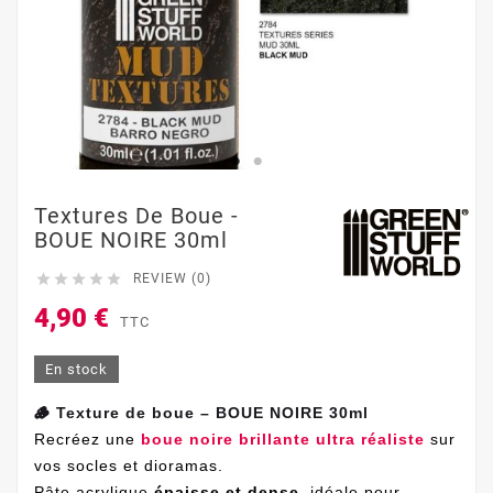
Textures De Boue -
BOUE NOIRE 30ml





REVIEW (0)
4,90 €
TTC
En stock
🪵 Texture de boue – BOUE NOIRE 30ml
Recréez une
boue noire brillante ultra réaliste
sur
vos socles et dioramas.
Pâte acrylique
épaisse et dense
, idéale pour