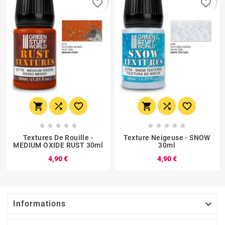
favorite_border
favorite_border
















Textures De Rouille -
Texture Neigeuse - SNOW
MEDIUM OXIDE RUST 30ml
30ml
4,90 €
4,90 €

Informations