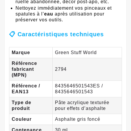
ruelle abandonnée, décor post-apo, etc.
Nettoyez immédiatement vos pinceaux et
spatules à l’
eau
après utilisation pour
préserver vos outils.
📋 Caractéristiques techniques
Marque
Green Stuff World
Référence
fabricant
2794
(MPN)
Référence /
8435646501543ES /
EAN13
8435646501543
Type de
Pâte acrylique texturée
produit
pour effets d’asphalte
Couleur
Asphalte gris foncé
Contenance
30 ml