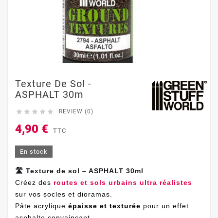
Texture De Sol -
ASPHALT 30m





REVIEW (0)
4,90 €
TTC
En stock
🛣️ Texture de sol – ASPHALT 30ml
Créez des
routes et sols urbains ultra réalistes
sur vos socles et dioramas.
Pâte acrylique
épaisse et texturée
pour un effet
asphalte convaincant.