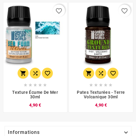
favorite_border
favorite_border
















Texture Écume De Mer
Pates Texturées - Terre
30ml
Volcanique 30ml
4,90 €
4,90 €

Informations