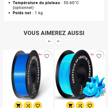
Température du plateau
: 50-60°C
(optionnel)
Poids net
: 1 kg
VOUS AIMEREZ AUSSI


Promo !
Promo !
favorite_border
favorite_border





