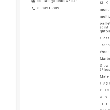
contact@rainbow3d.fr
email
SILK
0609315809
call
mono
multi
paille
scinti
glitte
Class
Trans
Wood 
Marb
Glow
(Phos
Mate
HS (H
PETG
ABS
TPU