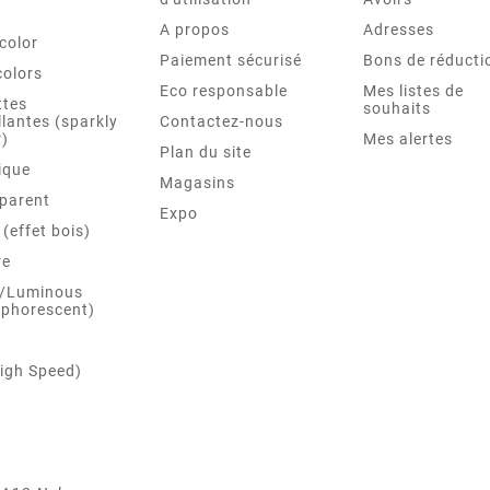
A propos
Adresses
color
Paiement sécurisé
Bons de réducti
colors
Eco responsable
Mes listes de
ttes
souhaits
llantes (sparkly
Contactez-nous
r)
Mes alertes
Plan du site
ique
Magasins
parent
Expo
(effet bois)
re
 /Luminous
phorescent)
igh Speed)