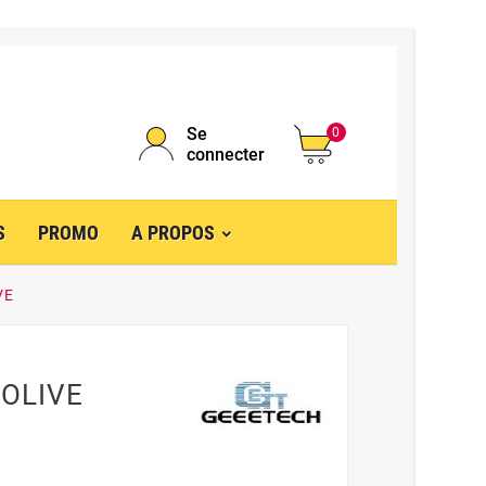
Se
0
connecter
S
PROMO
A PROPOS
VE
 OLIVE