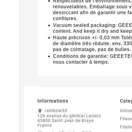
Respectueux de l'environnement, 
renouvelables. Emballage sous v
dessiccant afin de garantir une fa
confitures.
Vacuum sealed packaging: GEEETE
content. And keep it dry and keep
Haute précision +/- 0,03 mm Tolé
de diamètre très réduite, env. 33
pas de colmatage, pas de bulles.
Conditions de garantie: GEEETECH
nous contacter à temps.
Informations
Cate
rainbow3d
Accue
location_on
126 avenue du général Leclerc
Filam
45800 Saint Jean de Braye
France
Filam