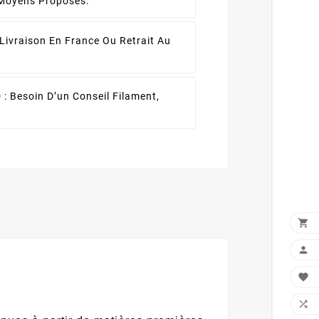
 Moyens Proposés.
Livraison En France Ou Retrait Au
 :
Besoin D’un Conseil Filament,



