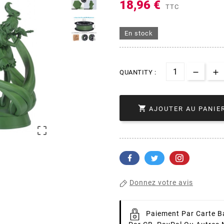
18,96 €
TTC
En stock
QUANTITY :

AJOUTER AU PANIE

Donnez votre avis
Paiement Par Carte B