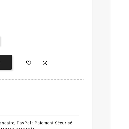


R
ancaire, PayPal :
Paiement Sécurisé