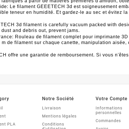
fabriqués à partir de matières premières d'amidon, obte
ide: Le filament GEEETECH 3d est soigneusement embal
ible teneur en humidité. Et gardez-le au sec et évitez la 
CH 3d filament is carefully vacuum packed with desic
 dust and debris out, prevent jams.
rance: Rouleau de filament complet pour imprimante 3D de
0 m de filament sur chaque canette, manipulation aisée,
 offre une garantie de remboursement. Si vous n'êtes pa
gory
Notre Société
Votre Compte
il
Livraison
Informations
personnelles
ent
Mentions légales
Commandes
ent PLA
Conditions
d'utilisation
Avoirs