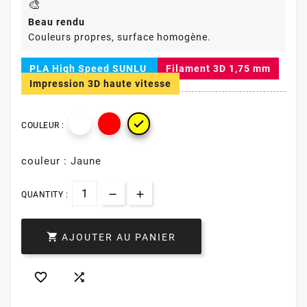
🎨
Beau rendu
Couleurs propres, surface homogène.
PLA High Speed SUNLU
Filament 3D 1,75 mm
Impression 3D haute vitesse

COULEUR :
couleur : Jaune
QUANTITY :

AJOUTER AU PANIER

