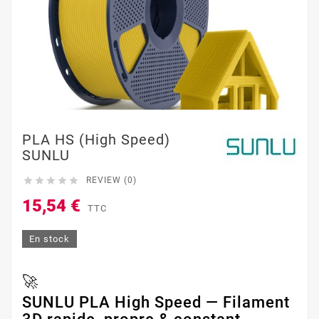
PLA HS (High Speed)
SUNLU





REVIEW (0)
15,54 €
TTC
En stock
🚀
SUNLU PLA High Speed — Filament