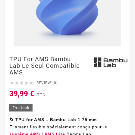
TPU For AMS Bambu
Lab Le Seul Compatible
AMS





REVIEW (0)
39,99 €
TTC
En stock
🌀 TPU for AMS – Bambu Lab 1,75 mm
Filament flexible spécialement conçu pour le
système AMS / AMS Lite
Bambu Lab.