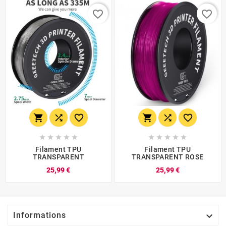
favorite_border
favorite_border
















Filament TPU
Filament TPU
TRANSPARENT
TRANSPARENT ROSE
25,99 €
25,99 €

Informations