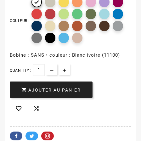

COULEUR :
Bobine : SANS • couleur : Blanc ivoire (11100)
QUANTITY :

AJOUTER AU PANIER

