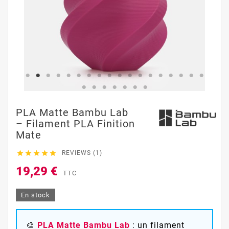
PLA Matte Bambu Lab
– Filament PLA Finition
Mate





REVIEWS (1)
19,29 €
TTC
En stock
🎨
PLA Matte Bambu Lab
: un filament