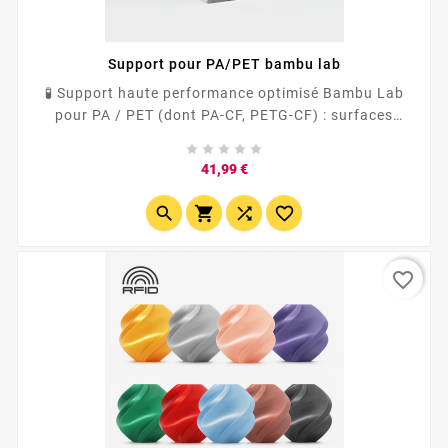
Support pour PA/PET bambu lab
🧪 Support haute performance optimisé Bambu Lab
pour PA / PET (dont PA-CF, PETG-CF) : surfaces
propres, angles nets, ponts fiables. ⚙️ Haute





température et...
Prix
41,99 €




favorite_border