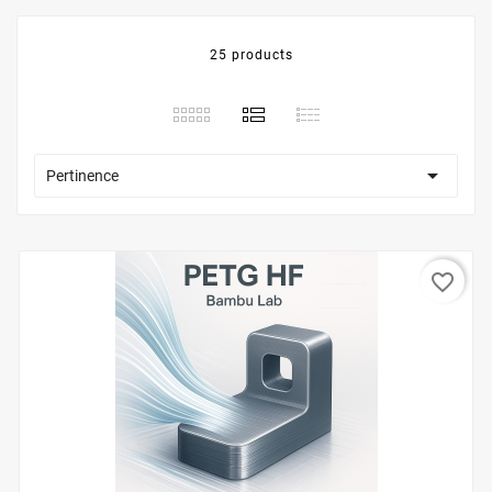
25 products

Pertinence
favorite_border