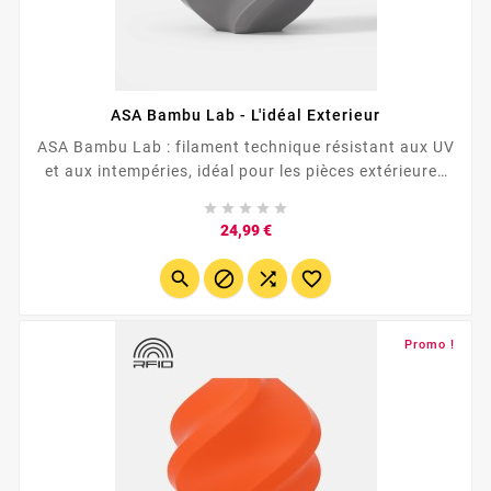
ASA Bambu Lab - L'idéal Exterieur
ASA Bambu Lab : filament technique résistant aux UV
et aux intempéries, idéal pour les pièces extérieures
durables ....





Prix
24,99 €




Promo !