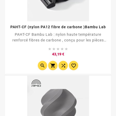
PAHT-CF (nylon PA12 fibre de carbone )Bambu Lab
PAHT-CF Bambu Lab : nylon haute température
renforcé fibres de carbone , conçu pour les pièces
structurelles et...





Prix
43,19 €



