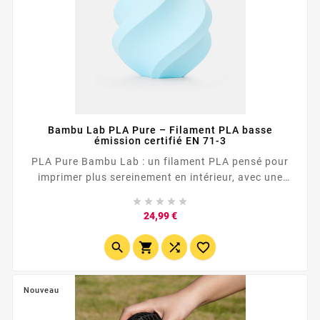
Bambu Lab PLA Pure – Filament PLA basse
émission certifié EN 71-3
PLA Pure Bambu Lab : un filament PLA pensé pour
imprimer plus sereinement en intérieur, avec une
formulation simple, plus naturelle et orientée faibles





émissions. Naturel Basse émission EN 71-3
Prix
24,99 €
GREENGUARD Refill possible ✅ PLA issu de
ressources végétales, notamment maïs et canne à




sucre ✅ Certifié UL 2904 GREENGUARD pour les...
Nouveau