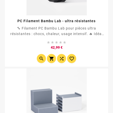
PC Filament Bambu Lab - ultra résistantes
🔧 Filament PC Bambu Lab pour pièces ultra
résistantes : chocs, chaleur, usage intensif. 🔥 Idéal
pour environnements exigeants : auto, mécanique,





pièces techniques . ♨️ Haute température :...
Prix
42,99 €



