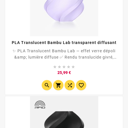
PLA Translucent Bambu Lab transparent diffusant
✨ PLA Translucent Bambu Lab — effet verre dépoli
&amp; lumière diffuse ✅ Rendu translucide givré,
idéal pour abat-jours, lanternes, lampes, diffuseurs





LED et objets déco ✅...
Prix
25,99 €



