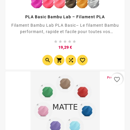
PLA Basic Bambu Lab – Filament PLA
Filament Bambu Lab PLA Basic– Le filament Bambu
performant, rapide et facile pour toutes vos
impressions 3D 🎨 Donnez vie à vos projets avec le





filament PLA Bambu Lab Le filament Bambu de type
Prix
19,29 €
PLA est conçu pour offrir une impression 3D fluide,
stable et colorée , sans compromis. Avec jusqu'à 30




teintes éclatantes...
Promo !
favorite_border