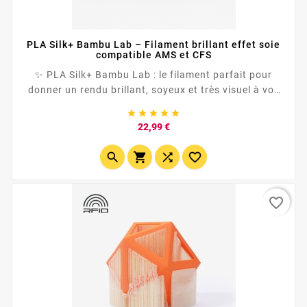
PLA Silk+ Bambu Lab – Filament brillant effet soie
compatible AMS et CFS
✨ PLA Silk+ Bambu Lab : le filament parfait pour
donner un rendu brillant, soyeux et très visuel à vos
impressions 3D. <p...





Prix
22,99 €




favorite_border