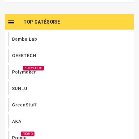

TOP CATÉGORIE
Bambu Lab
GEEETECH
NOUVEAU !!!
Polymaker
SUNLU
GreenStuff
AKA
PROMO
Promo