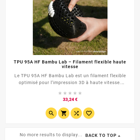
TPU 95A HF Bambu Lab – Filament flexible haute
vitesse
Le TPU 95A HF Bambu Lab est un filament flexible
optimisé pour l’impression 3D à haute vitesse.
Jusqu’à trois fois plus rapide qu’un TPU 95A





classique, il conserve une excellente adhérence entre
Prix
33,24 €
les couches, une forte résistance aux chocs et une
grande capacité de déformation. Idéal pour les grips,




protections, patins, coques, pièces amortissantes et
joints non...
No more results to display...
BACK TO TOP