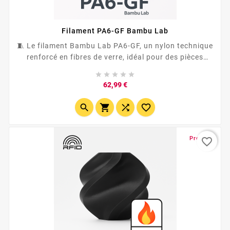
Filament PA6-GF Bambu Lab
🧵 Le filament Bambu Lab PA6-GF, un nylon technique
renforcé en fibres de verre, idéal pour des pièces
solides, rigides et durables. Disponible en 8 couleurs ,





ce filament Bambu...
Prix
62,99 €




Promo !
favorite_border