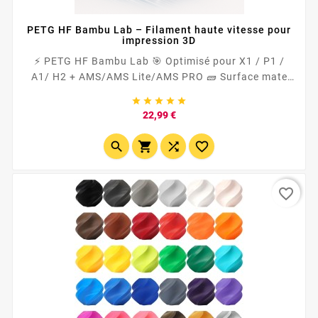
PETG HF Bambu Lab – Filament haute vitesse pour
impression 3D
⚡ PETG HF Bambu Lab 🎯 Optimisé pour X1 / P1 /
A1/ H2 + AMS/AMS Lite/AMS PRO 🧱 Surface mate
&amp; adhésion inter-couches renforcée 🛡️ Plus





résistant que le PLA → idéal pièces fonctionnelles 🌡️
Prix
22,99 €
Séchage recommandé...




favorite_border