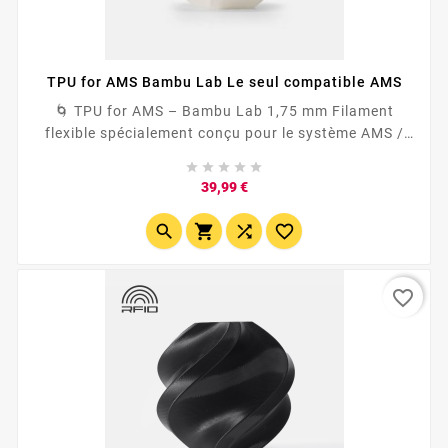
TPU for AMS Bambu Lab Le seul compatible AMS
🌀 TPU for AMS – Bambu Lab 1,75 mm Filament
flexible spécialement conçu pour le système AMS /
AMS Lite Bambu Lab. TPU Shore 68D : robuste, précis





et beaucoup moins de stringing qu’un TPU...
Prix
39,99 €




favorite_border