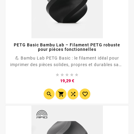
PETG Basic Bambu Lab – Filament PETG robuste
pour pièces fonctionnelles
💪 Bambu Lab PETG Basic : le filament idéal pour
imprimer des pièces solides, propres et durables sans
se compliquer la vie. ⚙️ Pensé pour les impressions





fonctionnelles, il offre un excellent compromis
Prix
19,29 €
entre...



