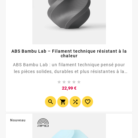
ABS Bambu Lab – Filament technique résistant à la
chaleur
ABS Bambu Lab : un filament technique pensé pour
les pièces solides, durables et plus résistantes à la
chaleur qu’un PLA classique. 🔥 Idéal pour boîtiers,





caches, supports, prototypes et pièces fonctionnelles
Prix
22,99 €
🛠️ Bonne...




Nouveau