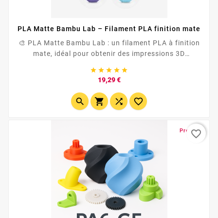
PLA Matte Bambu Lab – Filament PLA finition mate
🎨 PLA Matte Bambu Lab : un filament PLA à finition
mate, idéal pour obtenir des impressions 3D
élégantes, propres et moins brillantes qu’avec un PLA





classique. <span...
Prix
19,29 €




Promo !
favorite_border