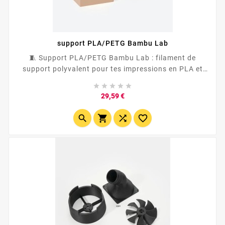
support PLA/PETG Bambu Lab
🧵 Support PLA/PETG Bambu Lab : filament de
support polyvalent pour tes impressions en PLA et
PETG . ✅ Idéal en interface de support pour limiter





les marques ✅ Compatible avec filament PLA Bambu
Prix
29,59 €
Lab et la...



