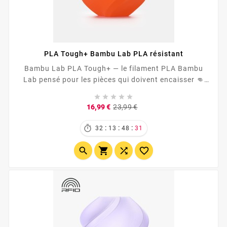
PLA Tough+ Bambu Lab PLA résistant
Bambu Lab PLA Tough+ — le filament PLA Bambu
Lab pensé pour les pièces qui doivent encaisser 👊
<ul...





Prix
Prix
16,99 €
23,99 €
de

base
:
:
:
32
13
48
30



