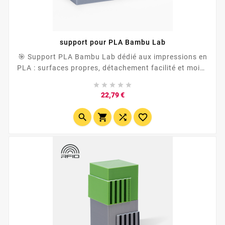
support pour PLA Bambu Lab
🎯 Support PLA Bambu Lab dédié aux impressions en
PLA : surfaces propres, détachement facilité et moins
de post-traitement. ✅ Idéal pour les surplombs,





pièces techniques et assemblages précis ✅ Conçu
Prix
22,79 €
pour le filament PLA Bambu Lab mais...



