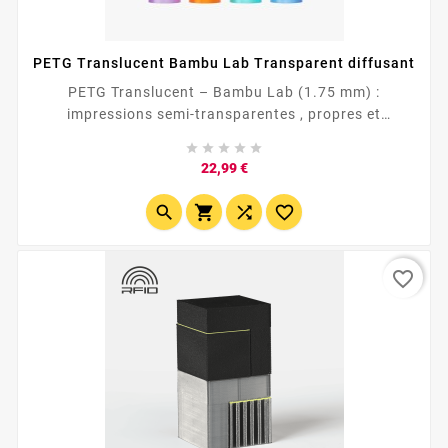
PETG Translucent Bambu Lab Transparent diffusant
PETG Translucent – Bambu Lab (1.75 mm) :
impressions semi-transparentes , propres et
résistantes. Idéal lampes, vases, capots. Profils prêts





dans Bambu Studio (X1/P1/A1). Buse 235–255 °C ·
Prix
22,99 €
<div style="font-family:Inter,...




favorite_border