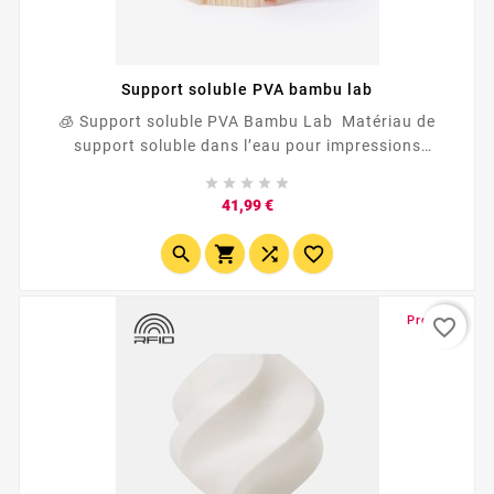
Support soluble PVA bambu lab
🧊 Support soluble PVA Bambu Lab Matériau de
support soluble dans l’eau pour impressions
complexes. Parfait avec filament Bambu et filament





PLA Bambu Lab en double extrusion. Interface de...
Prix
41,99 €




Promo !
favorite_border