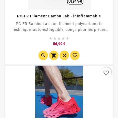
PC-FR Filament Bambu Lab - ininflammable
PC-FR Bambu Lab : un filament polycarbonate
technique, auto-extinguible, conçu pour les pièces
exigeantes. Idéal pour les boîtiers , protections,





pièces mécaniques, composants techniques et...
Prix
56,99 €




favorite_border