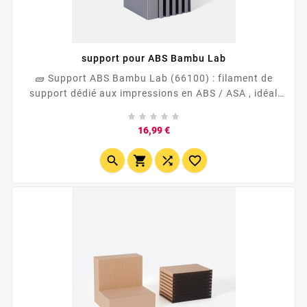
support pour ABS Bambu Lab
🧱 Support ABS Bambu Lab (66100) : filament de
support dédié aux impressions en ABS / ASA , idéal
pour les pièces techniques et résistantes à la chaleur.





✅ Réduit le warping et améliore le maintien des
Prix
16,99 €
surplombs ✅ Interface de support plus propre et
plus...



