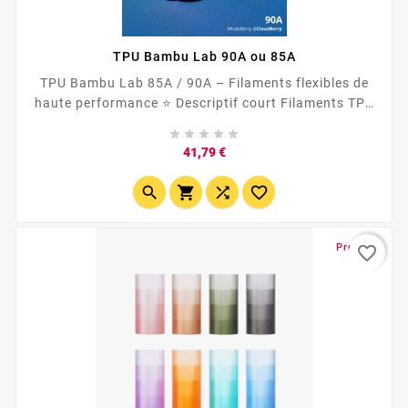
TPU Bambu Lab 90A ou 85A
TPU Bambu Lab 85A / 90A – Filaments flexibles de
haute performance ⭐ Descriptif court Filaments TPU
Bambu Lab en versions 85A (ultra-souple) et 90A





(équilibre souplesse/rigidité), conçus pour des
Prix
41,79 €
impressions flexibles de qualité professionnelle,
durables, esthétiques et techniques.




Promo !
favorite_border