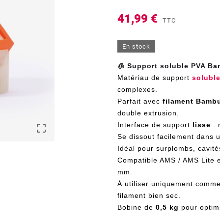
41,99 €
TTC
En stock
🧊 Support soluble PVA B
Matériau de support
soluble
complexes.
Parfait avec
filament Bamb
double extrusion.
Interface de support
lisse
: 

Se dissout facilement dans 
Idéal pour surplombs, cavité
Compatible AMS / AMS Lite e
mm.
À utiliser uniquement comm
filament bien sec.
Bobine de
0,5 kg
pour optimi