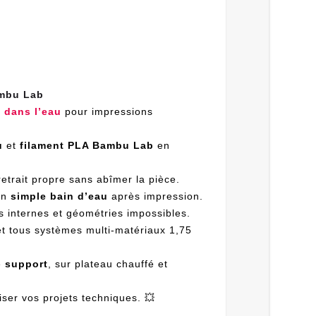
ambu Lab
 dans l’eau
pour impressions
u
et
filament PLA Bambu Lab
en
retrait propre sans abîmer la pièce.
un
simple bain d’eau
après impression.
s internes et géométries impossibles.
t tous systèmes multi-matériaux 1,75
e
support
, sur plateau chauffé et
ser vos projets techniques. 💥