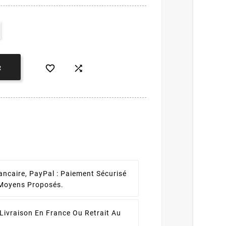


R
ancaire, PayPal :
Paiement Sécurisé
 Moyens Proposés.
Livraison En France Ou Retrait Au