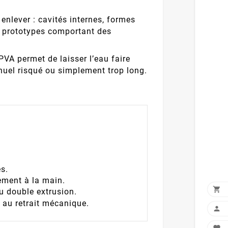
 enlever : cavités internes, formes
u prototypes comportant des
VA permet de laisser l’eau faire
manuel risqué ou simplement trop long.
ès.
lement à la main.

u double extrusion.
 au retrait mécanique.
