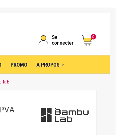
Se
0
connecter
S
PROMO
A PROPOS
u lab
 PVA