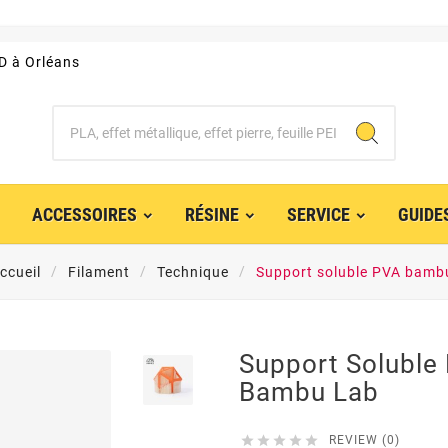
3D à Orléans
ACCESSOIRES
RÉSINE
SERVICE
GUIDE
ccueil
Filament
Technique
Support soluble PVA bamb
Support Soluble
Bambu Lab





REVIEW (0)