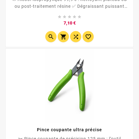
ou post-traitement résine ✅ Dégraissant puissant
pour plateau PEI , verre et flexplate ✨ Élimine





poussières,...
Prix
7,10 €




Pince coupante ultra précise
✂️ Pince coupante de précision 125 mm : l’outil