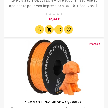
🏖️ PLA Sable GEEETECH – Une touche naturelle et
apaisante pour vos impressions 3D ! 🌟 Découvrez le
PLA sable GEEETECH , un filament de haute qualité





conçu pour des impressions 3D élégantes et
Prix
15,54 €
raffinées. Compatible avec toutes les imprimantes 3D
, y compris Bambulab , Anycubic ,...




Promo !
FILAMENT PLA ORANGE geeetech