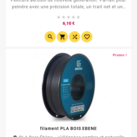
Peinture aérosol de nouvelle génération. Parfait pour
peindre avec une précision totale, un trait net et une
excellente couverture. ✔️ Pression contrôlable,





parfaitement ajustable grâce à sa vanne à course
Prix
6,10 €
variable. ✔️ Couleur matte ✔️ Séchage ultra rapide ✔️
Haute opacité




Promo !
filament PLA BOIS EBENE