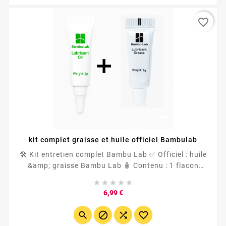
favorite_border
kit complet graisse et huile officiel Bambulab
🛠️ Kit entretien complet Bambu Lab ✅ Officiel : huile
&amp; graisse Bambu Lab 🧴 Contenu : 1 flacon
d’huile 3 g + 1 flacont de graisse 3 g 🎯 Usage : axes,





tiges lisses, vis/écrous, chariots 🔄...
Prix
6,99 €



