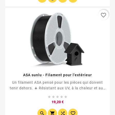
favorite_border
ASA sunlu - Filament pour l'extérieur
Un filament ASA pensé pour les pièces qui doivent
tenir dehors. ☀️ Résistant aux UV, à la chaleur et aux
intempéries . ⚙️ Idéal pour boîtiers, supports, pièces





auto/moto, jardin, signalétique et accessoires
Prix
19,20 €
techniques . 🖨️ Plus exigeant qu’un PLA : à...



