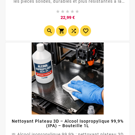
les pièces solides, durables et plus résistantes à la
chaleur qu’un PLA classique. 🔥 Idéal pour boîtiers,





caches, supports, prototypes et pièces fonctionnelles
Prix
22,99 €
🛠️ Bonne...




Nettoyant Plateau 3D – Alcool Isopropylique 99,9%
(IPA) – Bouteille 1L
🧼 Alcool isopropylique 99,9% : nettoyant plateau 3D