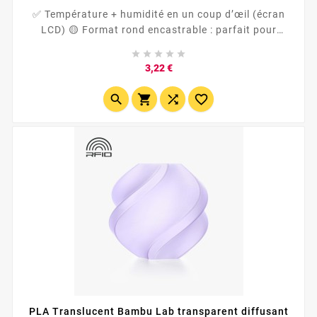
✅ Température + humidité en un coup d’œil (écran
LCD) 🟡 Format rond encastrable : parfait pour
drybox / boîte à filament imprimée en 3D 📏 Ø45 mm





– épaisseur...
Prix
3,22 €




PLA Translucent Bambu Lab transparent diffusant