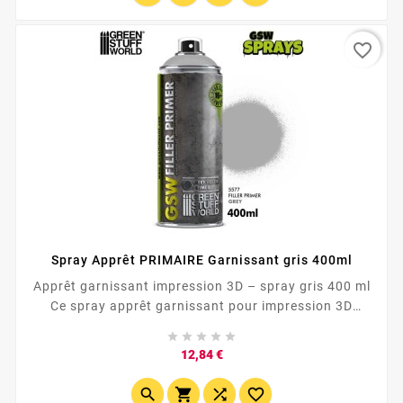
favorite_border
Spray Apprêt PRIMAIRE Garnissant gris 400ml
Apprêt garnissant impression 3D – spray gris 400 ml
Ce spray apprêt garnissant pour impression 3D
prépare vos pièces avant peinture en atténuant les





lignes de couche, les petites rayures et les défauts de
Prix
12,84 €
surface. Lisse les impressions 3D en PLA, PETG, ABS
Améliore l’accroche de la peinture Idéal figurines,



