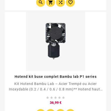




Hotend kit buse complet Bambu lab P1 series
Kit Hotend Bambu Lab – Acier Trempé ou Acier
Inoxydable (0.2 / 0.4 / 0.6 / 0.8 mm)** Hotend haute
qualité compatible Bambu Lab, disponible en





plusieurs diamètres et matériaux. 👉 Choisissez
Prix
36,99 €
l’acier trempé pour les filaments abrasifs, ou l’acier