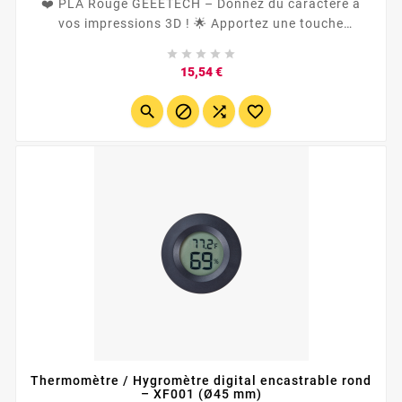
❤️ PLA Rouge GEEETECH – Donnez du caractère à
vos impressions 3D ! 🌟 Apportez une touche
audacieuse à vos projets avec le PLA rouge





GEEETECH , un filament haute performance adapté à
Prix
15,54 €
toutes les imprimantes 3D , y compris Bambulab ,
Anycubic , Creality , et les systèmes...




Thermomètre / Hygromètre digital encastrable rond
– XF001 (Ø45 mm)