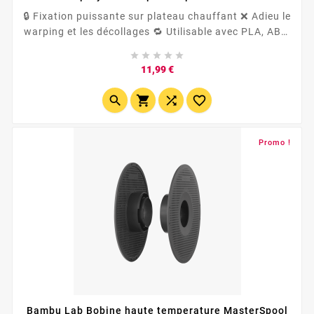
🔒 Fixation puissante sur plateau chauffant ❌ Adieu le
warping et les décollages 🔁 Utilisable avec PLA, ABS,
PETG et bien d'autres ♻️ Inodore, sans résidus, facile





à nettoyer
Prix
11,99 €




Promo !
Bambu Lab Bobine haute temperature MasterSpool