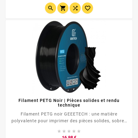




Filament PETG Noir | Pièces solides et rendu
technique
Filament PETG noir GEEETECH : une matière
polyvalente pour imprimer des pièces solides, sobres
et utiles. Parfait pour les boîtiers , supports,





prototypes, accessoires techniques et pièces du...
Prix
16,98 €