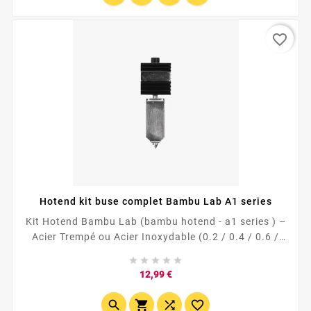
prototypes, cosplay,...
favorite_border
Hotend kit buse complet Bambu Lab A1 series
Kit Hotend Bambu Lab (bambu hotend - a1 series ) –
Acier Trempé ou Acier Inoxydable (0.2 / 0.4 / 0.6 /
0.8 mm)** Hotend haute qualité compatible Bambu





Lab, disponible en plusieurs diamètres et matériaux.
Prix
12,99 €
👉 Choisissez l’acier trempé pour les filaments
abrasifs, ou l’acier inoxydable pour une impression



