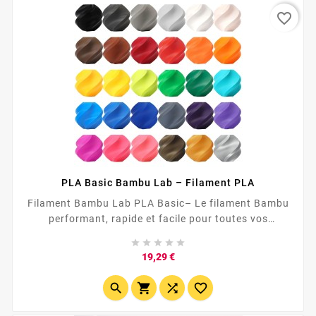
favorite_border
PLA Basic Bambu Lab – Filament PLA
Filament Bambu Lab PLA Basic– Le filament Bambu
performant, rapide et facile pour toutes vos
impressions 3D 🎨 Donnez vie à vos projets avec le





filament PLA Bambu Lab Le filament Bambu de type
Prix
19,29 €
PLA est conçu pour offrir une impression 3D fluide,
stable et colorée , sans compromis. Avec jusqu'à 30




teintes éclatantes...