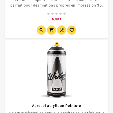
parfait pour des finitions propres en impression 3D.
🎯 Bec fin pour accéder aux zones étroites (supports,





brim, détails). ✨ Coupe nette des petits plastiques et
Prix
4,80 €
du filament...




Aerosol acrylique Peinture