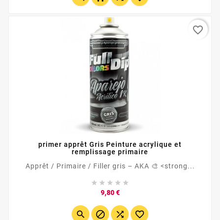
favorite_border
primer apprêt Gris Peinture acrylique et
remplissage primaire
Apprêt / Primaire / Filler gris – AKA 🎨 <strong...





Prix
9,80 €



