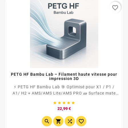
favorite_border
PETG HF Bambu Lab – Filament haute vitesse pour
impression 3D
⚡ PETG HF Bambu Lab 🎯 Optimisé pour X1 / P1 /
A1/ H2 + AMS/AMS Lite/AMS PRO 🧱 Surface mate
&amp; adhésion inter-couches renforcée 🛡️ Plus





résistant que le PLA → idéal pièces fonctionnelles 🌡️
Prix
22,99 €
Séchage recommandé...



