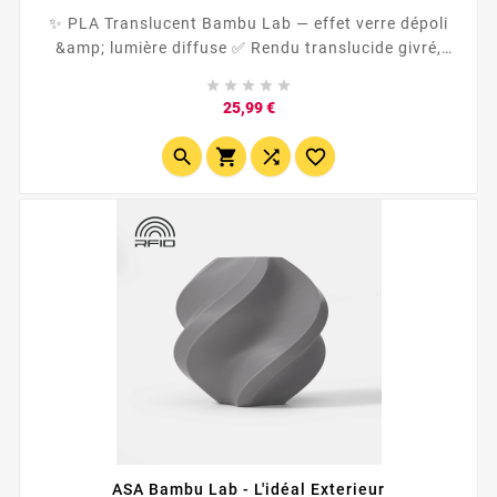
✨ PLA Translucent Bambu Lab — effet verre dépoli
&amp; lumière diffuse ✅ Rendu translucide givré,
idéal pour abat-jours, lanternes, lampes, diffuseurs





LED et objets déco ✅...
Prix
25,99 €




ASA Bambu Lab - L'idéal Exterieur