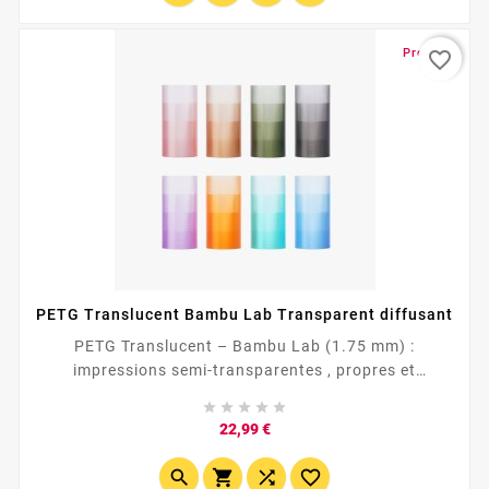
Promo !
favorite_border
PETG Translucent Bambu Lab Transparent diffusant
PETG Translucent – Bambu Lab (1.75 mm) :
impressions semi-transparentes , propres et
résistantes. Idéal lampes, vases, capots. Profils prêts





dans Bambu Studio (X1/P1/A1). Buse 235–255 °C ·
Prix
22,99 €
<div style="font-family:Inter,...



