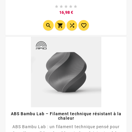
résistance du PET (polyéthylène téréphtalate) avec la





flexibilité et la durabilité du glycol, offrant une
Prix
16,98 €
excellente adhésion entre les couches et une faible
tendance au gauchissement. Ce filament est facile à




utiliser, compatible avec la plupart des imprimantes
3D et offre une finition...
ABS Bambu Lab – Filament technique résistant à la
chaleur
ABS Bambu Lab : un filament technique pensé pour