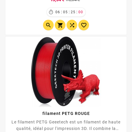
Compatible avec toutes les imprimantes 3D , y
de
compris Bambulab , Anycubic , Creality , et...

base
:
:
:
06
05
24
59




filament PETG ROUGE
Le filament PETG Geeetech est un filament de haute
qualité, idéal pour l'impression 3D. Il combine la