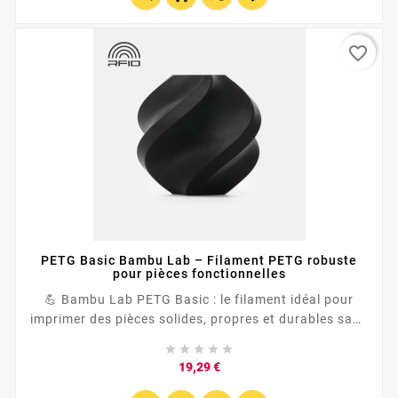
favorite_border
PETG Basic Bambu Lab – Filament PETG robuste
pour pièces fonctionnelles
💪 Bambu Lab PETG Basic : le filament idéal pour
imprimer des pièces solides, propres et durables sans
se compliquer la vie. ⚙️ Pensé pour les impressions





fonctionnelles, il offre un excellent compromis
Prix
19,29 €
entre...