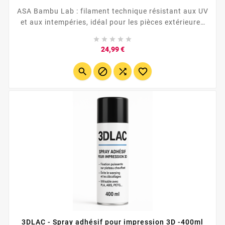
ASA Bambu Lab : filament technique résistant aux UV
et aux intempéries, idéal pour les pièces extérieures
durables ....





Prix
24,99 €




3DLAC - Spray adhésif pour impression 3D -400ml