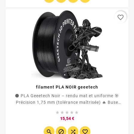
alimentaire ou sans...
favorite_border
filament PLA NOIR geeetech
⚫ PLA Geeetech Noir – rendu mat et uniforme 🎯
Précision 1,75 mm (tolérance maîtrisée) 🔥 Buse
185–215 °C | Plateau 25–60 °C 🧵 Bobine 1 kg –





enroulement propre,...
Prix
15,54 €



