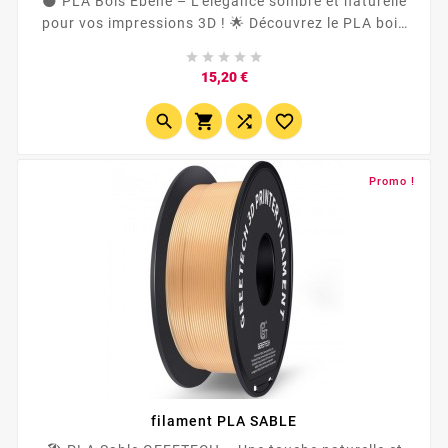
🌑 PLA Bois Ébène – L’élégance sombre et naturelle
pour vos impressions 3D ! 🌟 Découvrez le PLA bois
ébène , un filament enrichi de véritables fibres de bois





. Compatible avec toutes les imprimantes 3D , y
Prix
15,20 €
compris Bambulab , Anycubic , Creality , et les
systèmes...




Promo !
filament PLA SABLE