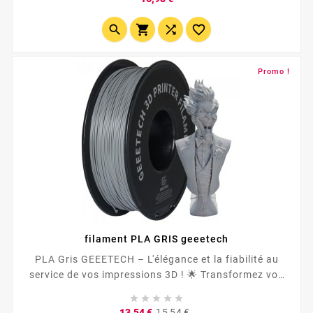




Promo !
filament PLA GRIS geeetech
PLA Gris GEEETECH – L'élégance et la fiabilité au
service de vos impressions 3D ! 🌟 Transformez vos
projets avec le PLA gris GEEETECH , un filament





d’exception conçu pour des résultats impeccables.
Prix
Prix
13,54 €
15,54 €