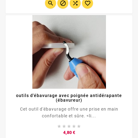
inoxydable pour une impression alimentaire ou sans




laiton. Précision, résistance...
outils d'ébavurage avec poignée antidérapante
(ébavureur)
Cet outil d'ébavurage offre une prise en main
confortable et sûre. <li...





Prix
4,80 €