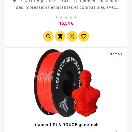
🧡 PLA Orange GEEETECH – Le filament idéal pour
des impressions éclatantes et compatibles avec
Bambulab ! 🌟 Sublimez vos créations grâce au





filament PLA orange GEEETECH , parfait pour vos
Prix
15,54 €
projets d’impression 3D. Offrant une adhérence
optimale , une qualité exceptionnelle , et une




compatibilité...
Promo !
filament PLA ROUGE geeetech