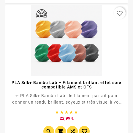
favorite_border
PLA Silk+ Bambu Lab – Filament brillant effet soie
compatible AMS et CFS
✨ PLA Silk+ Bambu Lab : le filament parfait pour
donner un rendu brillant, soyeux et très visuel à vos
impressions 3D. <p...





Prix
22,99 €



