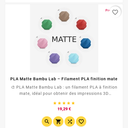
Promo !
favorite_border
PLA Matte Bambu Lab – Filament PLA finition mate
🎨 PLA Matte Bambu Lab : un filament PLA à finition
mate, idéal pour obtenir des impressions 3D
élégantes, propres et moins brillantes qu’avec un PLA





classique. <span...
Prix
19,29 €



